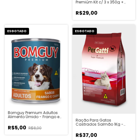
Premium Kit c/ 3 x 350g +
Ralador + Copo de
Armazenamento
R$29,00
ESGOTADO
ESGOTADO
Bomguy Premium Adultos
Alimento Úmido - Frango e
Ração Para Gatos
Carne 280g
Castrados Salmão 1Kg -
R$5,00
R$8,00
PerGatti
R$37,00