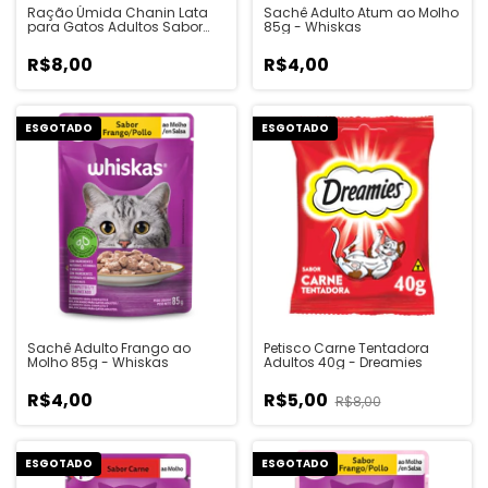
Ração Úmida Chanin Lata
Sachê Adulto Atum ao Molho
para Gatos Adultos Sabor
85g - Whiskas
Peixe - 280g
R$8,00
R$4,00
ESGOTADO
ESGOTADO
Sachê Adulto Frango ao
Petisco Carne Tentadora
Molho 85g - Whiskas
Adultos 40g - Dreamies
R$4,00
R$5,00
R$8,00
ESGOTADO
ESGOTADO