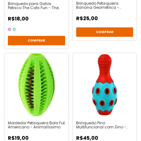
Brinquedo Petisqueira
Brinquedo para Gatos
Banana Geométrica -
Petisco The Cats Fun - The
Animalíssimo
Pet's Brasil
R$25,00
R$18,00
COMPRAR
Mordedor Petisqueira Bola Fut
Brinquedo Pino
Americano - Animalíssimo
Multifuncional com Sino -
Chalesco
R$19,00
R$45,00