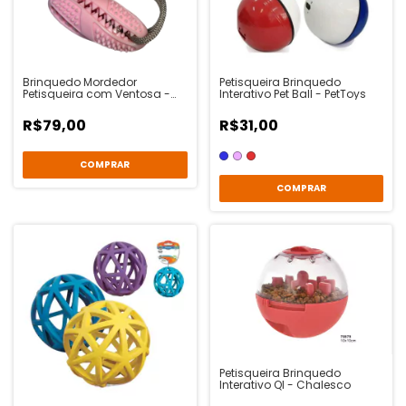
Brinquedo Mordedor
Petisqueira Brinquedo
Petisqueira com Ventosa -
Interativo Pet Ball - PetToys
Rosa
R$79,00
R$31,00
COMPRAR
COMPRAR
Petisqueira Brinquedo
Interativo QI - Chalesco