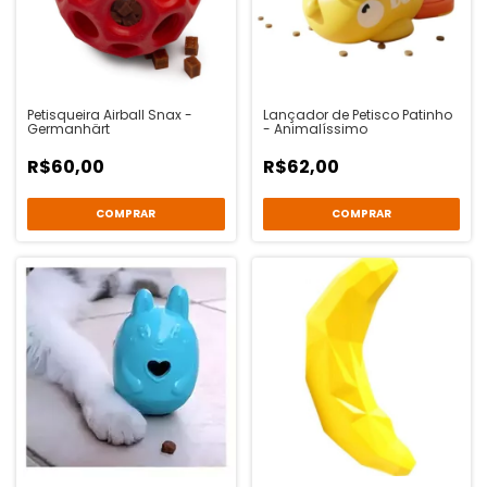
Petisqueira Airball Snax -
Lançador de Petisco Patinho
Germanhärt
- Animalíssimo
R$60,00
R$62,00