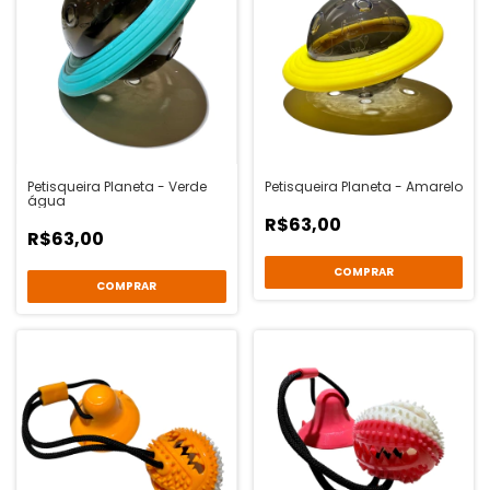
Petisqueira Planeta - Verde
Petisqueira Planeta - Amarelo
água
R$63,00
R$63,00
COMPRAR
COMPRAR