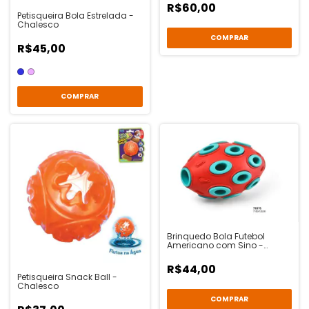
R$60,00
Petisqueira Bola Estrelada -
Chalesco
R$45,00
COMPRAR
Brinquedo Bola Futebol
Americano com Sino -
Chalesco
R$44,00
Petisqueira Snack Ball -
Chalesco