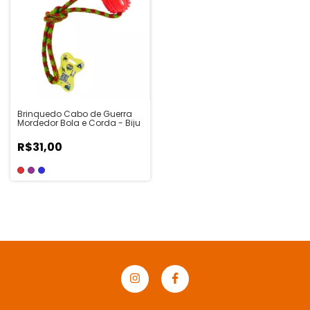
Brinquedo Cabo de Guerra
Mordedor Bola e Corda - Biju
R$31,00