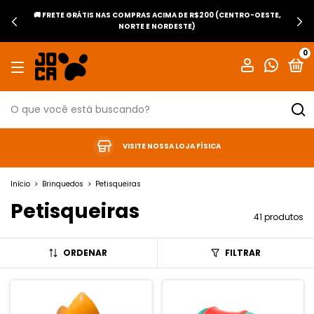
🚚 FRETE GRÁTIS NAS COMPRAS ACIMA DE R$200 (CENTRO-OESTE,
NORTE E NORDESTE)
0
VISITE NOSSA LOJA FÍSICA
Início
>
Brinquedos
>
Petisqueiras
Petisqueiras
41 produtos
ORDENAR
FILTRAR