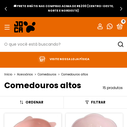
🚚 FRETE GRÁTIS NAS COMPRAS ACIMA DE R$200 (CENTRO-OESTE,
NORTE E NORDESTE)
0
VISITE NOSSA LOJA FÍSICA
Início
>
Acessórios
>
Comedouros
>
Comedouros altos
Comedouros altos
15 produtos
ORDENAR
FILTRAR