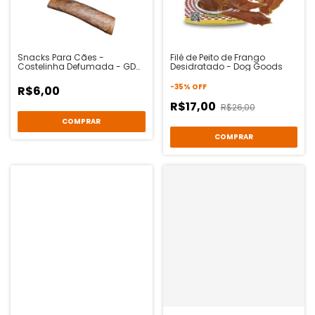
Snacks Para Cães -
Filé de Peito de Frango
Costelinha Defumada - GD
Desidratado - Dog Goods
Dogs
-
35
%
OFF
R$6,00
R$17,00
R$26,00