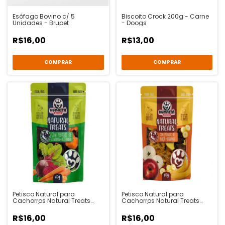
Esôfago Bovino c/ 5
Biscoito Crock 200g - Carne
Unidades - Brupet
- Doogs
R$16,00
R$13,00
Petisco Natural para
Petisco Natural para
Cachorros Natural Treats
Cachorros Natural Treats
Suíno c/ Legumes - Humaitá
Suíno c/ Frutas - Humaitá Pet
Pet Treats
Treats
R$16,00
R$16,00