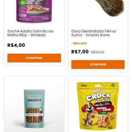
Sachê Adulto Salmão ao
Osso Desidratado Fêmur
Molho 85g - Whiskas
Suíno - Snacks Bone
-
30
%
OFF
R$4,00
R$7,00
R$10,00