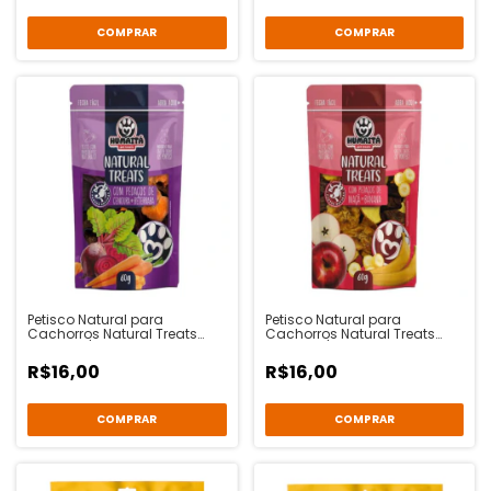
Petisco Natural para
Petisco Natural para
Cachorros Natural Treats
Cachorros Natural Treats
Bovino c/ Legumes -
Bovino c/ Frutas - Humaitá
Humaitá Pet Treats
Pet Treats
R$16,00
R$16,00