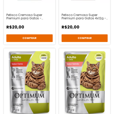
Petisco Cremoso Super
Petisco Cremoso Super
Premium para Gatos -
Premium para Gatos 4x12g -
Frango & Frango e Peixe
Atum & Atum e Camarão -
Branco - Sheba
Sheba
R$20,00
R$20,00