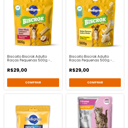
Biscoito Biscrok Adulto
Biscoito Biscrok Adulto
Raças Pequenas 500g -
Raças Pequenas 500g -
Maçã, Linhaça e Aveia -
Banana, Leite e Aveia -
Pedigree
Pedigree
R$29,00
R$29,00