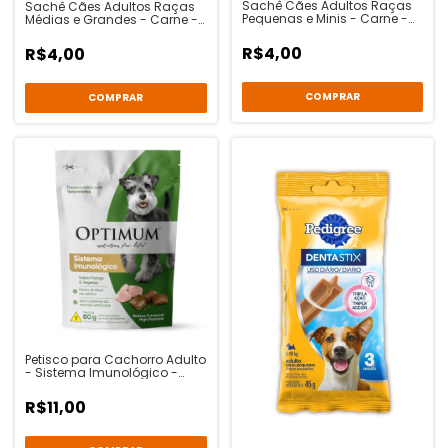
Sachê Cães Adultos Raças
Sachê Cães Adultos Raças
Pequenas e Minis - Carne -
Médias e Grandes - Carne -
Optimum
Optimum
R$4,00
R$4,00
Petisco para Cachorro Adulto
- Sistema Imunológico -
Sabor Frango e Vegetais -
Optimum
R$11,00