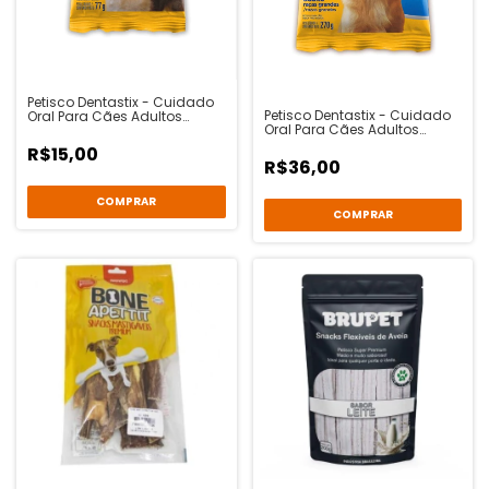
Petisco Dentastix - Cuidado
Petisco Dentastix - Cuidado
Oral Para Cães Adultos
Oral Para Cães Adultos
Raças Médias - 3 Unidades
Raças Grandes - 7 Unidades
- Pedigree
R$15,00
- Pedigree
R$36,00