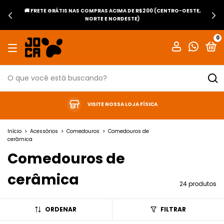
🚚 FRETE GRÁTIS NAS COMPRAS ACIMA DE R$200 (CENTRO-OESTE,
NORTE E NORDESTE)
0
VISITE NOSSA LOJA FÍSICA
Início
>
Acessórios
>
Comedouros
>
Comedouros de
cerâmica
Comedouros de
cerâmica
24 produtos
ORDENAR
FILTRAR