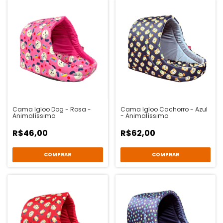
Cama Igloo Dog - Rosa -
Cama Igloo Cachorro - Azul
Animalíssimo
- Animalíssimo
R$46,00
R$62,00
COMPRAR
COMPRAR