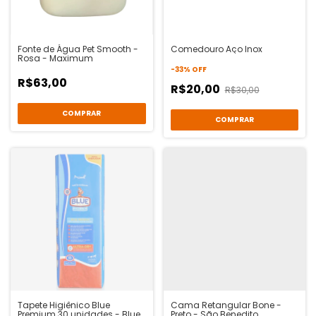
Fonte de Água Pet Smooth -
Comedouro Aço Inox
Rosa - Maximum
-
33
%
OFF
R$63,00
R$20,00
R$30,00
COMPRAR
COMPRAR
Tapete Higiênico Blue
Cama Retangular Bone -
Premium 30 unidades - Blue
Preto - São Benedito