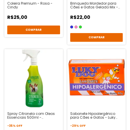
Coleira Premium - Rosa -
Brinquedo Mordedor para
Cindy
Cães e Gatos Gelado Mix -
Animalíssimo
R$25,00
R$22,00
COMPRAR
COMPRAR
Spray Citronela com Oleos
Sabonete Hipoalergênico
Essenciais 500ml -
para Cães e Gatos - Luky
Animalíssimo
Dog
-
35
%
OFF
-
29
%
OFF