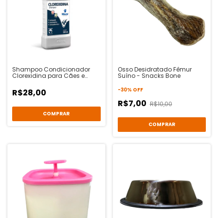
Shampoo Condicionador
Osso Desidratado Fêmur
Clorexidina para Cães e
Suíno - Snacks Bone
Gatos 500ml - Dug's World
-
30
%
OFF
R$28,00
R$7,00
R$10,00