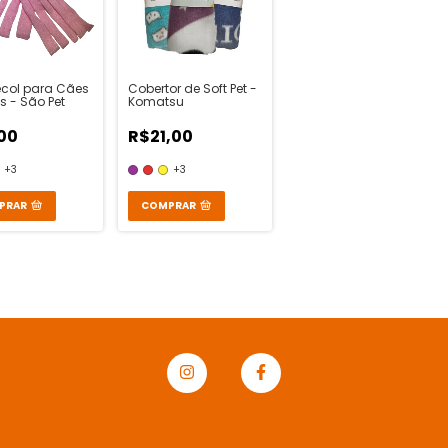
col para Cães
Cobertor de Soft Pet -
s - São Pet
Komatsu
00
R$21,00
+3
+3
PRAR
COMPRAR