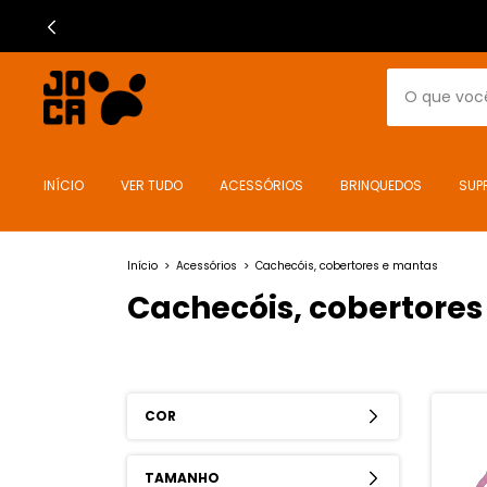
INÍCIO
VER TUDO
ACESSÓRIOS
BRINQUEDOS
SUP
Início
>
Acessórios
>
Cachecóis, cobertores e mantas
Cachecóis, cobertore
COR
TAMANHO