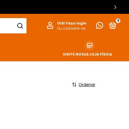
0
Olá!
Faça login
Ou cadastre-se
VISITE NOSSA LOJA FÍSICA
Ordenar