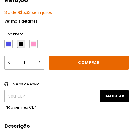
R$16,00
3
x
de
R$5,33
sem juros
Ver mais detalhes
Cor:
Preto
ALTERAR CEP
Entregas para o CEP:
Meios de envio
CALCULAR
Não sei meu CEP
Descrição