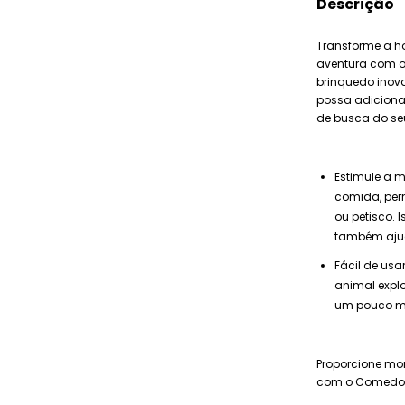
Descrição
Transforme a h
aventura com o 
brinquedo inov
possa adicionar
de busca do se
Estimule a m
comida, per
ou petisco. 
também ajud
Fácil de usa
animal explo
um pouco ma
Proporcione mo
com o Comedouro