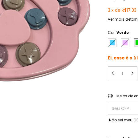
3
x
de
R$17,33
Ver mais detalh
Cor:
Verde
Ei, esse é o ú
Entregas para o
Meios de e
Não sei meu C