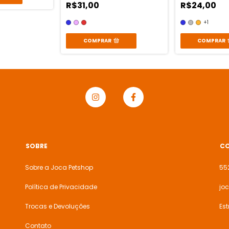
R$31,00
R$24,00
+1
COMPRAR
COMPRAR
SOBRE
C
Sobre a Joca Petshop
55
Política de Privacidade
jo
Trocas e Devoluções
Est
Contato