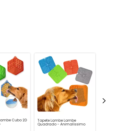
ESGOTADO
Lambe Cubo 2D
Tapete Lambe Lambe
Comedouro Len
o
Quadrado - Animalíssimo
- Azul