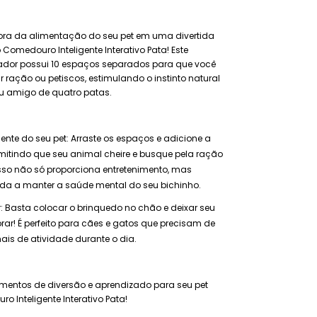
ora da alimentação do seu pet em uma divertida
Comedouro Inteligente Interativo Pata! Este
ador possui 10 espaços separados para que você
 ração ou petiscos, estimulando o instinto natural
u amigo de quatro patas.
ente do seu pet: Arraste os espaços e adicione a
mitindo que seu animal cheire e busque pela ração
Isso não só proporciona entretenimento, mas
a a manter a saúde mental do seu bichinho.
r: Basta colocar o brinquedo no chão e deixar seu
rar! É perfeito para cães e gatos que precisam de
is de atividade durante o dia.
mentos de diversão e aprendizado para seu pet
 Inteligente Interativo Pata!