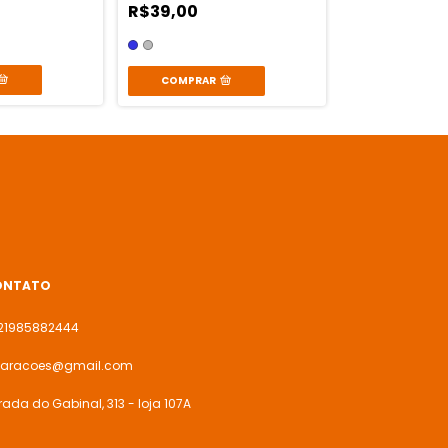
R$39,00
R$16,00
COMPRAR
ONTATO
21985882444
caracoes@gmail.com
rada do Gabinal, 313 - loja 107A