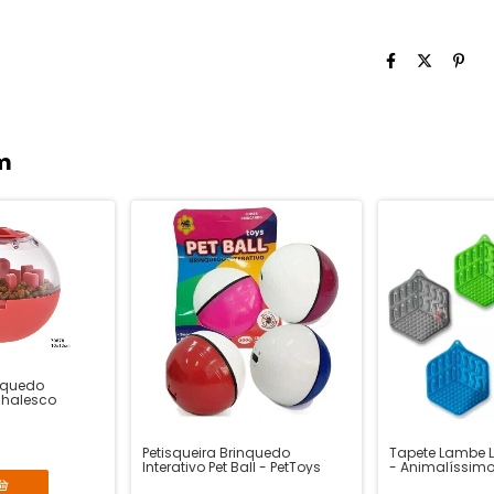
m
inquedo
 Chalesco
Petisqueira Brinquedo
Tapete Lambe 
Interativo Pet Ball - PetToys
- Animalíssim