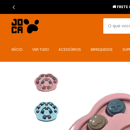
🚚 FRET
INÍCIO
VER TUDO
ACESSÓRIOS
BRINQUEDOS
SUP