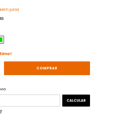
sem juros
es
ltimo!
ALTERAR CEP
 CEP:
nvio
CALCULAR
EP