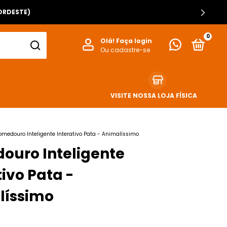
ORDESTE)
0
Olá!
Faça login
Ou cadastre-se
VISITE NOSSA LOJA FÍSICA
omedouro Inteligente Interativo Pata - Animalíssimo
ouro Inteligente
tivo Pata -
líssimo