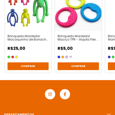
Brinquedo Mordedor
Brinquedo Mordedor
Bri
Macaquinho de Borracha
Maciço TPR - Argola Flex -
Mam
- Animalíssimo
Pet Ninho
R$25,00
R$5,00
R$1
+1
COMPRAR
COMPRAR
DEPARTAMENTOS