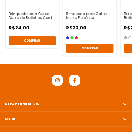
Brinquedo para Gatos
Brinquedo para Gatos
Brin
Dupla de Ratinhos Corda
Inseto Eletrônico
Rati
Pequenos - Chalesco
Baratinha - Biju
Cha
R$24,00
R$23,00
R$
COMPRAR
DEPARTAMENTOS
SOBRE