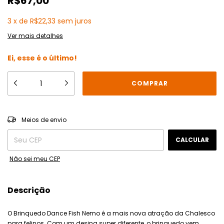
R$67,00
3
x
de
R$22,33
sem juros
Ver mais detalhes
Ei, esse é o último!
ALTERAR CEP
Entregas para o CEP:
Meios de envio
CALCULAR
Não sei meu CEP
Descrição
O Brinquedo Dance Fish Nemo é a mais nova atração da Chalesco
para felinos. Com um desing super diferente, o brinquedo vem